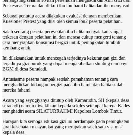
berlangsung selama 10 kali pertemuan menghadirkan Ahli Gizi dari
Puskesmas Terara dan diikuti ibu ibu hami balita dan ibu menyusui.
Sebagai penutup acara dilakukan evaluàsi dengan memberikan
Kuesioner Pretest yang diisi oleh semua ibu2 peserta pelatihan.
Salah seorang peserta perwakilan ibu balita menyatakan sangat
terkesan dengan pelatihan ini dan merasa cukup mengerti tentang
cara menyiapkan konsumsi bergizi untuk peningkatan tumbuh
kembang anak.
Ini dilaksanakan untuk mencegah terjadinya kekurangan gizi dan
terjadinya gizi buruk yang dapat mengakibatkan stunting dan bayi
BGM di desa Suradadi.
Antusiasme peserta nampak setelah pemahaman tentang cara
menghadirkan hidangan bergizi pada ibu hamil dan balita sudah
mereka fahami.
Acara yang seyogiyanya ditutup oleh Kamarudin, SH (kepala desa
suradadi) namun diwakilkan kepada sekdes setempat karena Kades
menghadiri acara SILATURRAHMI Kapolres Lombok Timur.
Harapan kita semoga edukasi gizi ini berdampak pada peningkatan
taraf kesehatan masyarakat yang merupakan salah satu visi misi
kepala desa.