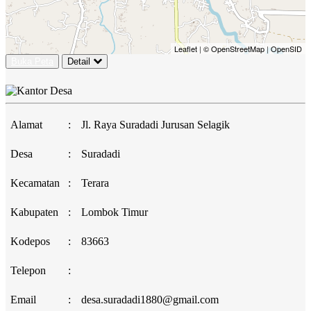
Leaflet
|
© OpenStreetMap
|
OpenSID
Buka Peta
Detail
Alamat
:
Jl. Raya Suradadi Jurusan Selagik
Desa
:
Suradadi
Kecamatan
:
Terara
Kabupaten
:
Lombok Timur
Kodepos
:
83663
Telepon
:
Email
:
desa.suradadi1880@gmail.com