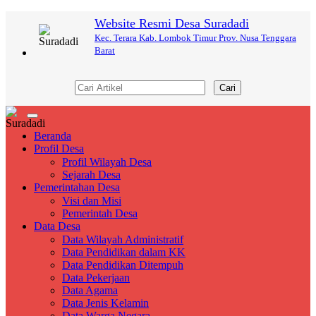
Website Resmi Desa Suradadi
Kec. Terara Kab. Lombok Timur Prov. Nusa Tenggara
Barat
Cari
Toggle
navigation
Beranda
Profil Desa
Profil Wilayah Desa
Sejarah Desa
Pemerintahan Desa
Visi dan Misi
Pemerintah Desa
Data Desa
Data Wilayah Administratif
Data Pendidikan dalam KK
Data Pendidikan Ditempuh
Data Pekerjaan
Data Agama
Data Jenis Kelamin
Data Warga Negara