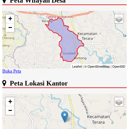
Peta Wilayah Desa
+
−
Leaflet
|
© OpenStreetMap
|
OpenSID
Buka Peta
Peta Lokasi Kantor
+
−