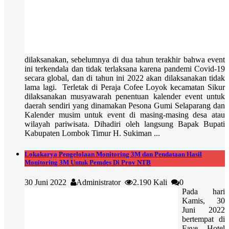
dilaksanakan, sebelumnya di dua tahun terakhir bahwa event
ini terkendala dan tidak terlaksana karena pandemi Covid-19
secara global, dan di tahun ini 2022 akan dilaksanakan tidak
lama lagi. Terletak di Peraja Cofee Loyok kecamatan Sikur
dilaksanakan musyawarah penentuan kalender event untuk
daerah sendiri yang dinamakan Pesona Gumi Selaparang dan
Kalender musim untuk event di masing-masing desa atau
wilayah pariwisata. Dihadiri oleh langsung Bapak Bupati
Kabupaten Lombok Timur H. Sukiman ...
Lokakarya Pengelolaan Monitoring 3M dan Pendataan Hasil
Monitoring 3M Untuk Pemdes Di Prov NTB
30 Juni 2022
Administrator
2.190 Kali
0
Pada hari
Kamis, 30
Juni 2022
bertempat di
Fave Hotel