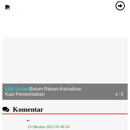
5 / 8
Iis Sri Hayrina
Belum Rekam Kehadiran
Kaur Keuangan
Komentar
23 Oktober 2021 05:40:24
Progresif. Semoga Istiqomah...
selengkapnya