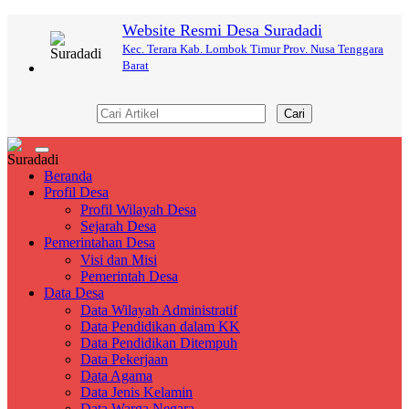
Website Resmi Desa Suradadi
Kec. Terara Kab. Lombok Timur Prov. Nusa Tenggara
Barat
Cari
Toggle
navigation
Beranda
Profil Desa
Profil Wilayah Desa
Sejarah Desa
Pemerintahan Desa
Visi dan Misi
Pemerintah Desa
Data Desa
Data Wilayah Administratif
Data Pendidikan dalam KK
Data Pendidikan Ditempuh
Data Pekerjaan
Data Agama
Data Jenis Kelamin
Data Warga Negara